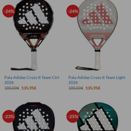
-24%
-24%
Pala Adidas Cross It Team Ctrl
Pala Adidas Cross It Team Light
2026
2026
El
El
El
El
180,00
€
135,95
€
180,00
€
135,95
€
precio
precio
precio
precio
original
actual
original
actual
era:
es:
era:
es:
180,00€.
135,95€.
180,00€.
135,95€.
-23%
-25%