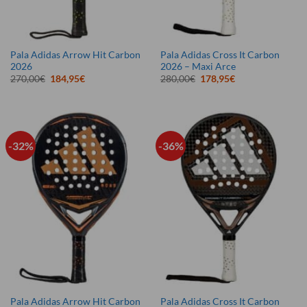
Pala Adidas Arrow Hit Carbon
Pala Adidas Cross It Carbon
2026
2026 – Maxi Arce
El
El
El
El
270,00
€
184,95
€
280,00
€
178,95
€
precio
precio
precio
precio
original
actual
original
actual
era:
es:
era:
es:
270,00€.
184,95€.
280,00€.
178,95€.
-32%
-36%
Pala Adidas Arrow Hit Carbon
Pala Adidas Cross It Carbon