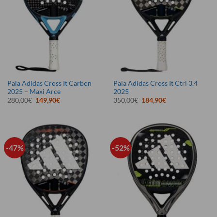
Pala Adidas Cross It Carbon
Pala Adidas Cross It Ctrl 3.4
2025 – Maxi Arce
2025
El
El
El
El
280,00
€
149,90
€
350,00
€
184,90
€
precio
precio
precio
precio
original
actual
original
actual
era:
es:
era:
es:
280,00€.
149,90€.
350,00€.
184,90€.
-47%
-52%