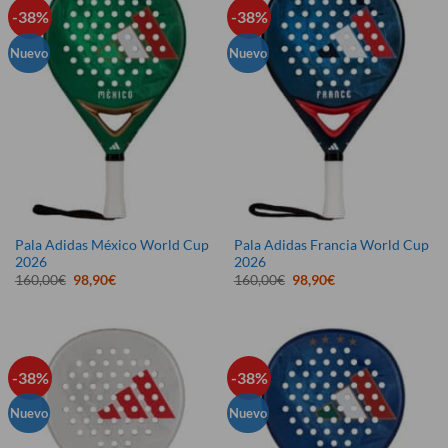
-38%
-38%
Nuevo
Nuevo
Pala Adidas México World Cup
Pala Adidas Francia World Cup
2026
2026
El
El
El
El
160,00
€
98,90
€
160,00
€
98,90
€
precio
precio
precio
precio
original
actual
original
actual
era:
es:
era:
es:
160,00€.
98,90€.
160,00€.
98,90€.
-38%
-38%
Nuevo
Nuevo