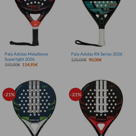
Pala Adidas Metalbone
Pala Adidas RX Series 2026
Superlight 2026
El
El
120,00
€
90,00
€
precio
precio
El
El
150,00
€
114,95
€
original
actual
precio
precio
era:
es:
original
actual
120,00€.
90,00€.
era:
es:
150,00€.
114,95€.
-21%
-21%