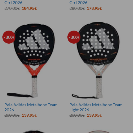
Ctrl 2026
Ctrl 2026
El
El
El
El
270,00
€
184,95
€
280,00
€
178,95
€
precio
precio
precio
precio
original
actual
original
actual
era:
es:
era:
es:
270,00€.
184,95€.
280,00€.
178,95€.
-30%
-30%
Pala Adidas Metalbone Team
Pala Adidas Metalbone Team
2026
Light 2026
El
El
El
El
200,00
€
139,95
€
200,00
€
139,95
€
precio
precio
precio
precio
original
actual
original
actual
era:
es:
era:
es:
200,00€.
139,95€.
200,00€.
139,95€.