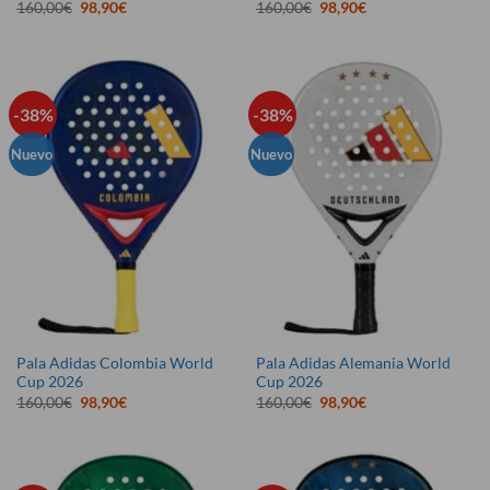
El
El
El
El
160,00
€
98,90
€
160,00
€
98,90
€
precio
precio
precio
precio
original
actual
original
actual
era:
es:
era:
es:
160,00€.
98,90€.
160,00€.
98,90€.
-38%
-38%
Nuevo
Nuevo
Pala Adidas Colombia World
Pala Adidas Alemania World
Cup 2026
Cup 2026
El
El
El
El
160,00
€
98,90
€
160,00
€
98,90
€
precio
precio
precio
precio
original
actual
original
actual
era:
es:
era:
es:
160,00€.
98,90€.
160,00€.
98,90€.