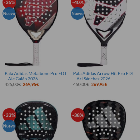
-36%
-40%
Nuevo
Nuevo
Pala Adidas Metalbone Pro EDT
Pala Adidas Arrow Hit Pro EDT
– Ale Galán 2026
– Ari Sánchez 2026
El
El
El
El
425,00
€
269,95
€
450,00
€
269,95
€
precio
precio
precio
precio
original
actual
original
actual
era:
es:
era:
es:
425,00€.
269,95€.
450,00€.
269,95€.
-33%
-38%
Nuevo