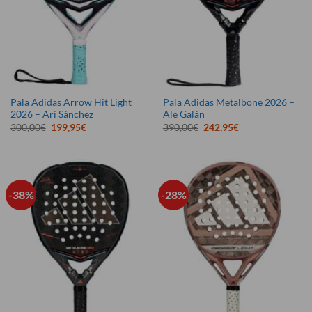
Pala Adidas Arrow Hit Light
Pala Adidas Metalbone 2026 –
2026 – Ari Sánchez
Ale Galán
El
El
El
El
300,00
€
199,95
€
390,00
€
242,95
€
precio
precio
precio
precio
original
actual
original
actual
era:
es:
era:
es:
300,00€.
199,95€.
390,00€.
242,95€.
-38%
-28%