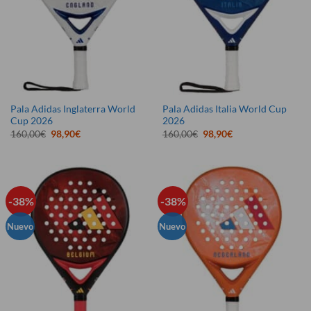
Pala Adidas Inglaterra World
Pala Adidas Italia World Cup
Cup 2026
2026
El
El
El
El
160,00
€
98,90
€
160,00
€
98,90
€
precio
precio
precio
precio
original
actual
original
actual
era:
es:
era:
es:
160,00€.
98,90€.
160,00€.
98,90€.
-38%
-38%
Nuevo
Nuevo