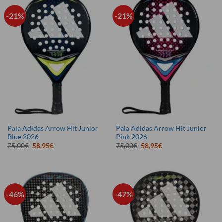
-21%
-21%
Pala Adidas Arrow Hit Junior
Pala Adidas Arrow Hit Junior
Blue 2026
Pink 2026
El
El
El
El
75,00
€
58,95
€
75,00
€
58,95
€
precio
precio
precio
precio
original
actual
original
actual
era:
es:
era:
es:
75,00€.
58,95€.
75,00€.
58,95€.
-46%
-47%