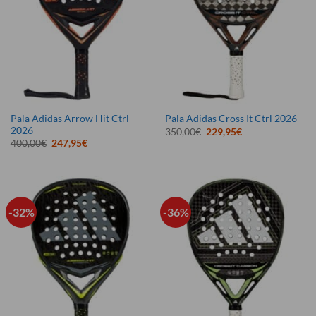
Pala Adidas Arrow Hit Ctrl
Pala Adidas Cross It Ctrl 2026
2026
El
El
350,00
€
229,95
€
precio
precio
El
El
400,00
€
247,95
€
original
actual
precio
precio
era:
es:
original
actual
350,00€.
229,95€.
era:
es:
400,00€.
247,95€.
-32%
-36%