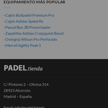
EQUIPAMIENTO MÁS POPULAR
·
Cajón Bullpadel Premium Pro
·
Cajón Adidas Speed Rx
·
Pascal Box 3B Presurizador
·
Zapatillas Adidas Crazyquick Boost
·
Overgrip Wilson Pro Perforado
·
Merrell Agility Peak 5
C/ Pintores 2 – Oficina 314
28923 Alcorcón,
Madrid – España.
Email:
info@padel.tienda