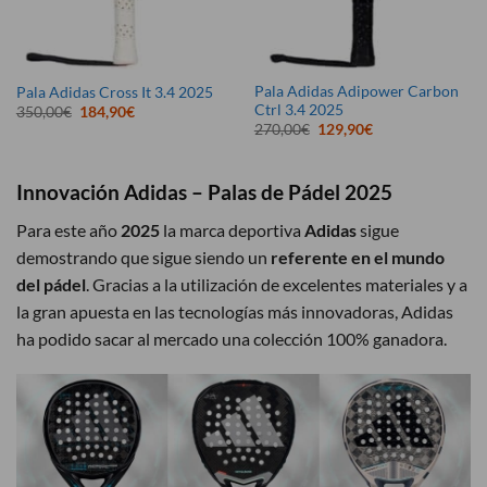
Pala Adidas Adipower Carbon
Pala Adidas Cross It 3.4 2025
Ctrl 3.4 2025
El
El
350,00
€
184,90
€
precio
precio
El
El
270,00
€
129,90
€
original
actual
precio
precio
era:
es:
original
actual
350,00€.
184,90€.
era:
es:
270,00€.
129,90€.
Innovación Adidas – Palas de Pádel 2025
Para este año
2025
la marca deportiva
Adidas
sigue
demostrando que sigue siendo un
referente en el mundo
del pádel
. Gracias a la utilización de excelentes materiales y a
la gran apuesta en las tecnologías más innovadoras, Adidas
ha podido sacar al mercado una colección 100% ganadora.