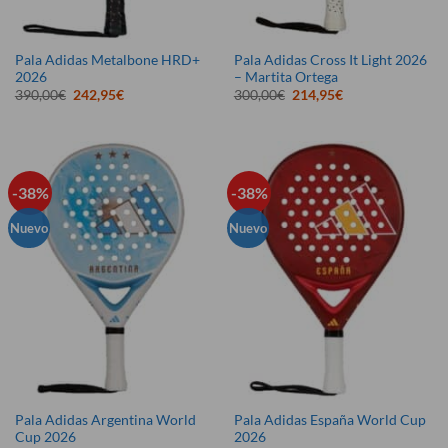
Pala Adidas Metalbone HRD+
Pala Adidas Cross It Light 2026
2026
– Martita Ortega
El
El
El
El
390,00
€
242,95
€
300,00
€
214,95
€
precio
precio
precio
precio
original
actual
original
actual
era:
es:
era:
es:
390,00€.
242,95€.
300,00€.
214,95€.
-38%
-38%
Nuevo
Nuevo
Pala Adidas Argentina World
Pala Adidas España World Cup
Cup 2026
2026