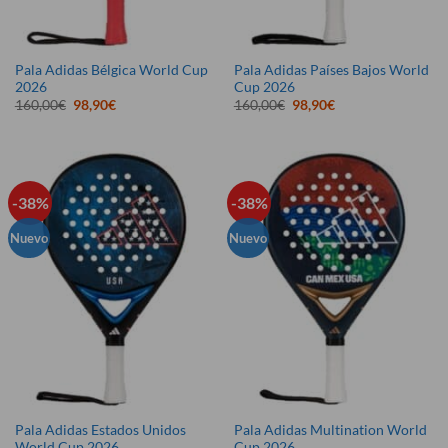
Pala Adidas Bélgica World Cup
Pala Adidas Países Bajos World
2026
Cup 2026
El
El
El
El
160,00
€
98,90
€
160,00
€
98,90
€
precio
precio
precio
precio
original
actual
original
actual
era:
es:
era:
es:
160,00€.
98,90€.
160,00€.
98,90€.
-38%
-38%
Nuevo
Nuevo
Pala Adidas Estados Unidos
Pala Adidas Multination World
World Cup 2026
Cup 2026